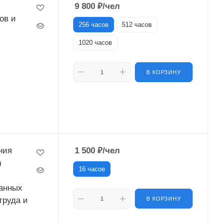
9 800
₽
/чел
ов и
256 часов
512 часов
1020 часов
В КОРЗИНУ
ния
1 500
₽
/чел
)
16 часов
анных
труда и
В КОРЗИНУ