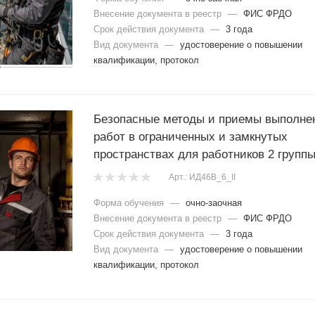
Внесение документа в реестр
—
ФИС ФРДО
Срок действия документа
—
3 года
Вид документа
—
удостоверение о повышении
квалификации, протокол
Безопасные методы и приемы выполне
работ в ограниченных и замкнутых
пространствах для работников 2 групп
Арт.: ИД46В_6_II
Форма обучения
—
очно-заочная
Внесение документа в реестр
—
ФИС ФРДО
Срок действия документа
—
3 года
Вид документа
—
удостоверение о повышении
квалификации, протокол