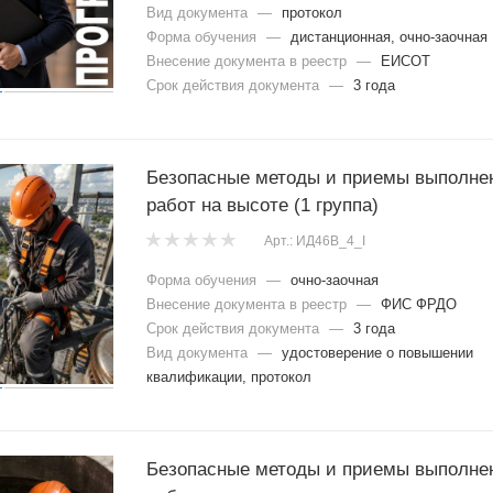
Вид документа
—
протокол
Форма обучения
—
дистанционная, очно-заочная
Внесение документа в реестр
—
ЕИСОТ
Срок действия документа
—
3 года
Безопасные методы и приемы выполне
работ на высоте (1 группа)
Арт.: ИД46В_4_I
Форма обучения
—
очно-заочная
Внесение документа в реестр
—
ФИС ФРДО
Срок действия документа
—
3 года
Вид документа
—
удостоверение о повышении
квалификации, протокол
Безопасные методы и приемы выполне