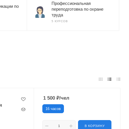
Профессиональная
кации по
переподготовка по охране
труда
5 КУРСОВ
1 500
₽
/чел
я
16 часов
В КОРЗИНУ