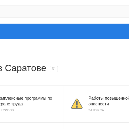
в Саратове
61
омплексные программы по
Работы повышенно
хране труда
опасности
1 КУРСОВ
24 КУРСА