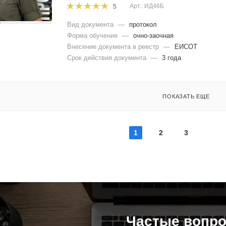
Арт.: ИД46Б
5
Вид документа
—
протокол
Форма обучения
—
очно-заочная
Внесение документа в реестр
—
ЕИСОТ
Срок действия документа
—
3 года
ПОКАЗАТЬ ЕЩЕ
1
2
3
Частые вопр