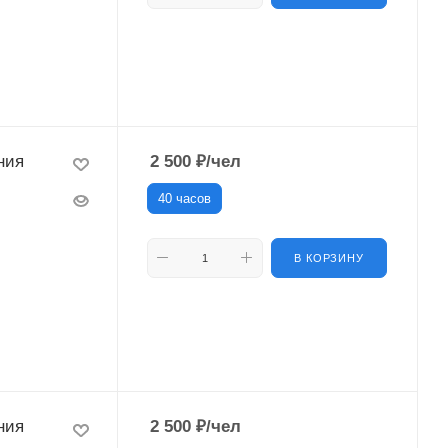
ния
2 500
₽
/чел
40 часов
В КОРЗИНУ
ния
2 500
₽
/чел