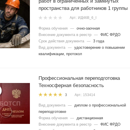
работ в ограниченных и замкнутых
пространства для работников 1 группы
Арт.: ИД46В_6_I
Форма обучения
—
очно-заочная
Внесение документа в реестр
—
ФИС ФРДО
Срок действия документа
—
3 года
Вид документа
—
удостоверение о повышении
квалификации, протокол
Профессиональная переподготовка
Техносферная безопасность
Арт.: 153414
3
Вид документа
—
диплом о профессиональной
переподготовке
Форма обучения
—
дистанционная
Внесение документа в реестр
—
ФИС ФРДО