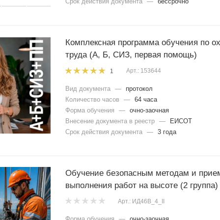
Срок действия документа
—
бессрочно
Комплексная программа обучения по о
труда (А, Б, СИЗ, первая помощь)
Арт.: 153644
1
Вид документа
—
протокол
Количество часов
—
64 часа
Форма обучения
—
очно-заочная
Внесение документа в реестр
—
ЕИСОТ
Срок действия документа
—
3 года
Обучение безопасным методам и прие
выполнения работ на высоте (2 группа)
Арт.: ИД46В_4_II
Форма обучения
—
очно-заочная