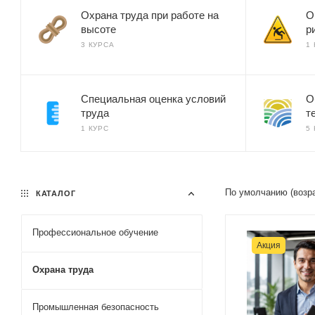
Охрана труда при работе на
О
высоте
р
3 КУРСА
1
Специальная оценка условий
О
труда
т
1 КУРС
5
По умолчанию (возр
КАТАЛОГ
Профессиональное обучение
Акция
Охрана труда
Промышленная безопасность