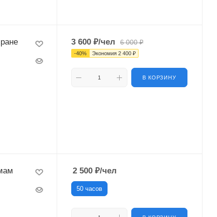
хране
3 600
₽
/чел
6 000
₽
-
40
%
Экономия
2 400
₽
В КОРЗИНУ
мам
2 500
₽
/чел
50 часов