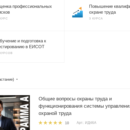
ценка профессиональных
Повышение квалифи
исков
охране труда
 КУРС
3 КУРСА
бучение и подготовка к
естированию в ЕИСОТ
 КУРСОВ
астание)
Общие вопросы охраны труда и
функционирования системы управлени
охраной труда
Арт.: ИД46А
10