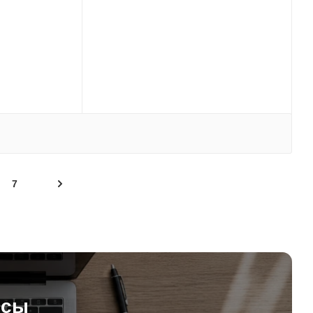
7
осы