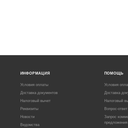
ИНФОРМАЦИЯ
ПОМОЩЬ
Условия оплаты
Условия опл
Доставка документов
Доставка док
Налоговый вычет
Налоговый в
Реквизиты
Вопрос-ответ
Новости
Запрос комме
предложения
Ведомства