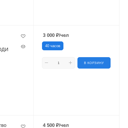
3 000
₽
/чел
40 часов
 ОДИ
В КОРЗИНУ
тво
4 500
₽
/чел