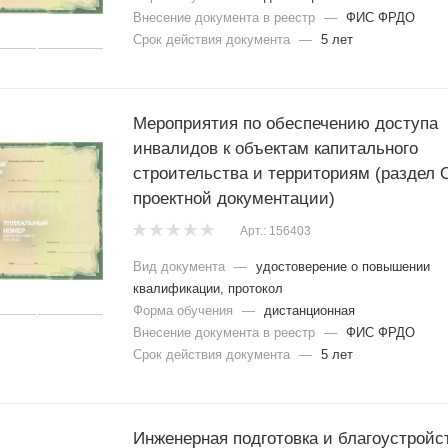
Внесение документа в реестр
—
ФИС ФРДО
Срок действия документа
—
5 лет
Мероприятия по обеспечению доступа
инвалидов к объектам капитального
строительства и территориям (раздел
проектной документации)
Арт.: 156403
Вид документа
—
удостоверение о повышении
квалификации, протокол
Форма обучения
—
дистанционная
Внесение документа в реестр
—
ФИС ФРДО
Срок действия документа
—
5 лет
Инженерная подготовка и благоустройс