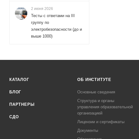
2 июня 2026
Тесты с ответами на III
группу по
электробезопасности (до и
выше 1000)
КАТАЛОГ
ОБ ИНСТИТУТЕ
БЛОГ
Основные сведения
Структура и органы
ПАРТНЕРЫ
управления образовательной
организацией
СДО
Лицензии и сертификаты
Документы